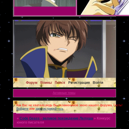
Форум
Воины
Поиск
Регистрация
Войти
Активные темы
Как Вас не хватало,ведь Вы незаменимое звено нашего форума, Гость!
Войдите
или
зарегистрируйтесь
.
»
Code Geass - великое похождение Лелуша
»
Конкурс
юного писателя