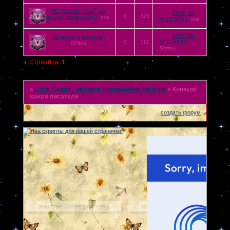
Не совсем юный, но
2008-09-
6
329
всё же писатель))))
mai
04 21:56:52
mai
2008-08-
Немного о разделе
0
112
23 11:49:14
Shitsu
Shitsu
Страница:
1
»
Code Geass - великое похождение Лелуша
»
Конкурс
юного писателя
создать форум