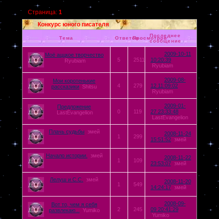
Страница:
1
Конкурс юного писателя
Последнее
Тема
Ответов
Просмотров
сообщение
2009-10-11
Моё аццкое творчество
5
2511
10:20:39
Ryubiam
Ryubiam
2009-08-
Мои коротенькие
4
279
12 11:09:02
рассказики
Shitsu
Ryubiam
2009-01-
Предложение
0
119
27 23:33:48
LastEvangelion
LastEvangelion
Плачь судьбы
змей
2008-11-24
1
299
15:51:52
змей
Начало истории.
змей
2008-11-22
1
109
23:53:07
змей
Лелуш и С.С.
змей
2008-11-20
1
549
14:24:17
змей
2008-09-
Вот то, чем я себя
2
245
09 20:41:29
развлекаю...
Yumiko
Yumiko