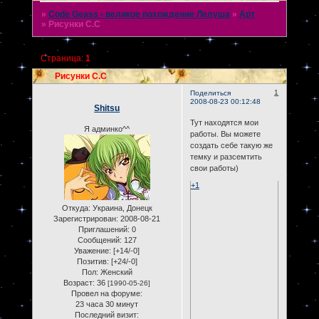
»
Code Geass - великое похождение Лелуша
»
Арт
»
Рисунки С.С
Страница:
1
Рисунки С.С
1
Поделиться
2008-08-23 00:12:48
Shitsu
Тут находятся мои
Я админко^^
работы. Вы можете
создать себе такую же
темку и разсемтить
свои работы)
+1
Откуда:
Украина, Донецк
Зарегистрирован
: 2008-08-21
Приглашений:
0
Сообщений:
127
Уважение:
[+14/-0]
Позитив:
[+24/-0]
Пол:
Женский
Возраст:
36
[1990-05-26]
Провел на форуме:
23 часа 30 минут
Последний визит: