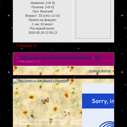
Уважение:
[+0/-0]
Позитив:
[+0/-0]
Пол:
Женский
Возраст:
33
[1992-12-03]
Провел на форуме:
1 час 16 минут
Последний визит:
2010-05-28 12:59:13
Страница:
1
»
Code Geass - великое похождение Лелуша
»
Арт
»
Рисунки С.С
создать форум