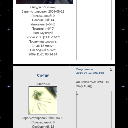
Откуда:
Рязань=(
Зарегистрирован
: 2009-08-12
Приглашений:
0
Сообщений:
14
Уважение:
[+0/-0]
Позитив:
[+0/-0]
Пол:
Мужской
Возраст:
35
[1991-02-20]
Провел на форуме:
1 час 12 минут
Последний визит:
2009-11-23 08:14:14
5
Поделиться
2010-04-13 20:25:55
Си-Тцу
да, классно.я тоже так
Участник
хочу !!!)))))
0
Зарегистрирован
: 2010-04-13
Приглашений:
0
Сообщений:
12