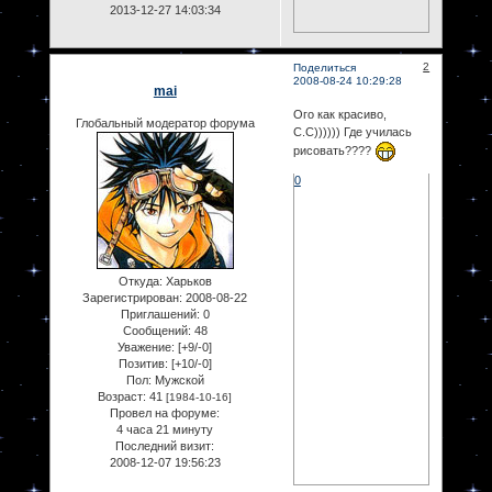
2013-12-27 14:03:34
2
Поделиться
2008-08-24 10:29:28
mai
Ого как красиво,
Глобальный модератор форума
С.С)))))) Где училась
рисовать????
0
Откуда:
Харьков
Зарегистрирован
: 2008-08-22
Приглашений:
0
Сообщений:
48
Уважение:
[+9/-0]
Позитив:
[+10/-0]
Пол:
Мужской
Возраст:
41
[1984-10-16]
Провел на форуме:
4 часа 21 минуту
Последний визит:
2008-12-07 19:56:23