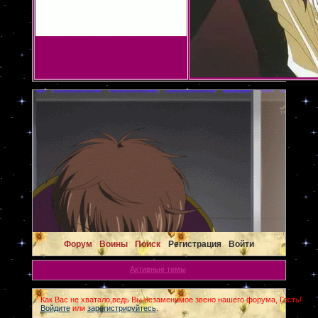
Форум
Воины
Поиск
Регистрация
Войти
Активные темы
Как Вас не хватало,ведь Вы незаменимое звено нашего форума, Гость!
Войдите
или
зарегистрируйтесь
.