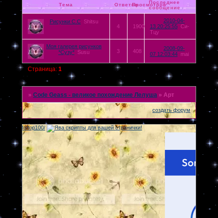
Последнее
Тема
Ответов
Просмотров
сообщение
2010-04-
Рисунки С.С
Shitsu
4
1900
13 20:25:55
Си-
Тцу
Моя галерея рисунков
2008-09-
3
408
*Сузу*
Susu
07 12:03:44
mai
Страница:
1
»
Code Geass - великое похождение Лелуша
»
Арт
создать форум