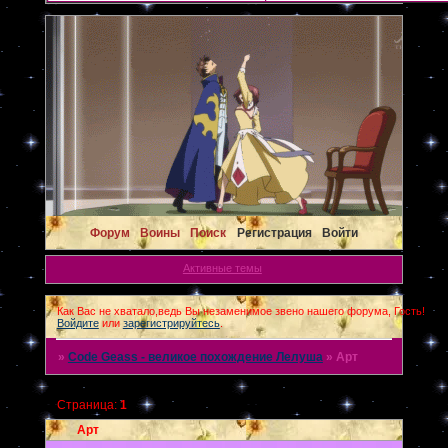
Форум
Воины
Поиск
Регистрация
Войти
Активные темы
Как Вас не хватало,ведь Вы незаменимое звено нашего форума, Гость!
Войдите
или
зарегистрируйтесь
.
»
Code Geass - великое похождение Лелуша
»
Арт
Страница:
1
Арт