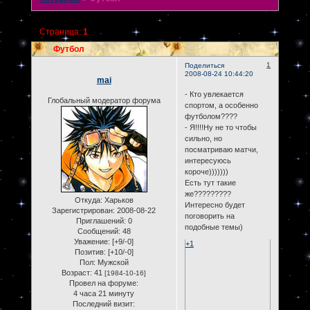
Страница:
1
Футбол
1
Поделиться
2008-08-24 10:44:20
mai
- Кто увлекается
Глобальный модератор форума
спортом, а особенно
футболом????
- Я!!!!Ну не то чтобы
сильно, но
посматриваю матчи,
интересуюсь
короче)))))))
Есть тут такие
же?????????
Откуда:
Харьков
Интересно будет
Зарегистрирован
: 2008-08-22
поговорить на
Приглашений:
0
подобные темы)
Сообщений:
48
Уважение:
[+9/-0]
+1
Позитив:
[+10/-0]
Пол:
Мужской
Возраст:
41
[1984-10-16]
Провел на форуме:
4 часа 21 минуту
Последний визит: