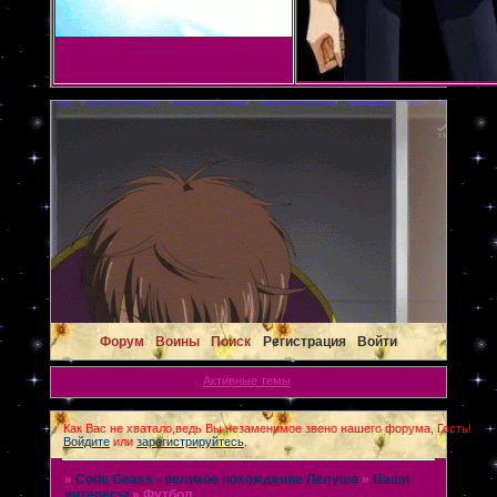
Форум
Воины
Поиск
Регистрация
Войти
Активные темы
Как Вас не хватало,ведь Вы незаменимое звено нашего форума, Гость!
Войдите
или
зарегистрируйтесь
.
»
Code Geass - великое похождение Лелуша
»
Ваши
интересы
»
Футбол