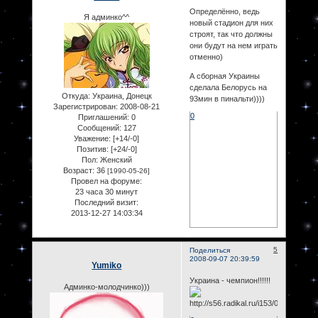
Определённо, ведь
Я админко^^
новый стадион для них
строят, так что должны
они будут на нем играть
отменно)
А сборная Украины
сделала Белорусь на
Откуда:
Украина, Донецк
93мин в пинальти))))
Зарегистрирован
: 2008-08-21
0
Приглашений:
0
Сообщений:
127
Уважение:
[+14/-0]
Позитив:
[+24/-0]
Пол:
Женский
Возраст:
36
[1990-05-26]
Провел на форуме:
23 часа 30 минут
Последний визит:
2013-12-27 14:03:34
5
Поделиться
2008-09-07 20:39:59
Yumiko
Украина - чемпион!!!!!!
Админко-молодчинко)))