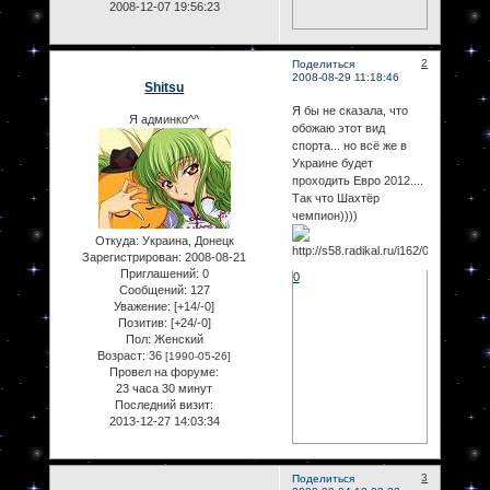
2008-12-07 19:56:23
2
Поделиться
2008-08-29 11:18:46
Shitsu
Я бы не сказала, что
Я админко^^
обожаю этот вид
спорта... но всё же в
Украине будет
проходить Евро 2012....
Так что Шахтёр
чемпион))))
Откуда:
Украина, Донецк
Зарегистрирован
: 2008-08-21
Приглашений:
0
0
Сообщений:
127
Уважение:
[+14/-0]
Позитив:
[+24/-0]
Пол:
Женский
Возраст:
36
[1990-05-26]
Провел на форуме:
23 часа 30 минут
Последний визит:
2013-12-27 14:03:34
3
Поделиться