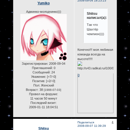
2008-09-04 18:23:23
Yumiko
Админко-молодчинко)))
Shitsu
написал(а):
Так что
Шахтёр
чемпион))))
Конечно!!! моя любимая
команда всегда на
высоте!!!!!
Зарегистрирован
: 2008-09-04
Приглашений:
0
Сообщений:
24
0
Уважение:
[+7/-0]
Позитив:
[+2/-0]
Пол:
Женский
Возраст:
38
[1988-07-03]
Провел на форуме:
11 часов 50 минут
Последний визит:
2009-01-11 18:04:51
4
Поделиться
2008-09-07 11:39:29
Shitsu