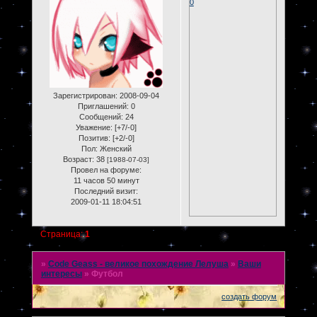
0
Зарегистрирован
: 2008-09-04
Приглашений:
0
Сообщений:
24
Уважение:
[+7/-0]
Позитив:
[+2/-0]
Пол:
Женский
Возраст:
38
[1988-07-03]
Провел на форуме:
11 часов 50 минут
Последний визит:
2009-01-11 18:04:51
Страница:
1
»
Code Geass - великое похождение Лелуша
»
Ваши
интересы
»
Футбол
создать форум