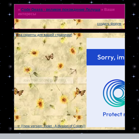
»
Code Geass - великое похождение Лелуша
»
Ваши
интересы
создать форум