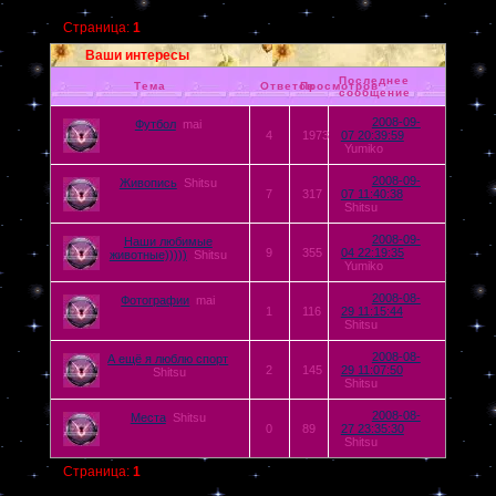
Страница:
1
Ваши интересы
Последнее
Тема
Ответов
Просмотров
сообщение
2008-09-
Футбол
mai
4
1973
07 20:39:59
Yumiko
2008-09-
Живопись
Shitsu
7
317
07 11:40:38
Shitsu
2008-09-
Наши любимые
9
355
04 22:19:35
животные)))))
Shitsu
Yumiko
2008-08-
Фотографии
mai
1
116
29 11:15:44
Shitsu
2008-08-
А ещё я люблю спорт
2
145
29 11:07:50
Shitsu
Shitsu
2008-08-
Места
Shitsu
0
89
27 23:35:30
Shitsu
Страница:
1