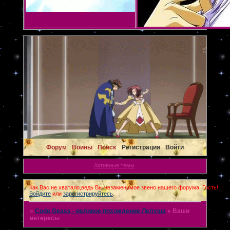
Форум
Воины
Поиск
Регистрация
Войти
Активные темы
Как Вас не хватало,ведь Вы незаменимое звено нашего форума, Гость!
Войдите
или
зарегистрируйтесь
.
»
Code Geass - великое похождение Лелуша
»
Ваши
интересы