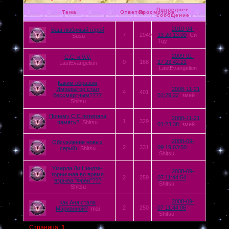
Последнее
Тема
Ответов
Просмотров
сообщение
2010-04-
Ваш любимый герой
7
2049
13 20:13:00
Си-
Susu
Тцу
2009-01-
С.С. и V.V.
0
168
27 23:42:21
LastEvangelion
LastEvangelion
Каким образом
Император стал
2008-11-21
4
401
бессмертным????
01:29:22
змей
Shitsu
Почему С.С потеряла
2008-11-21
1
329
память?
Shitsu
01:23:38
змей
2008-09-
Обсуждение новых
2
331
09 19:03:50
серий)
Shitsu
Shitsu
Умерла Ли Ниндзя-
2008-09-
горничная во время
2
259
07 11:44:54
взрыва "Фреи"???
Shitsu
Shitsu
2008-09-
Как Аня стала
2
250
07 11:44:06
Марианной?
mai
Shitsu
Страница:
1