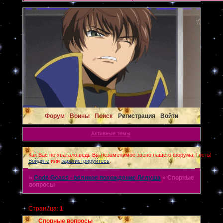
Форум
Воины
Поиск
Регистрация
Войти
Активные темы
Как Вас не хватало,ведь Вы незаменимое звено нашего форума, Гость!
Войдите
или
зарегистрируйтесь
.
»
Code Geass - великое похождение Лелуша
»
Спорные
вопросы
Страница:
1
Спорные вопросы