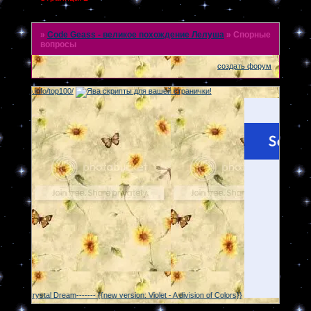
»
Code Geass - великое похождение Лелуша
»
Спорные
вопросы
создать форум