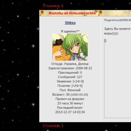
Страница:
1
Жалобы на пользователей
Поделиться
2008-0
Shitsu
Здесь Вы можете 
Я админко^^
меры)))))
0
Откуда:
Украина, Донецк
Зарегистрирован
: 2008-08-21
Приглашений:
0
Сообщений:
127
Уважение:
[+14/-0]
Позитив:
[+24/-0]
Пол:
Женский
Возраст:
36
[1990-05-26]
Провел на форуме:
23 часа 30 минут
Последний визит:
2013-12-27 14:03:34
Страница:
1