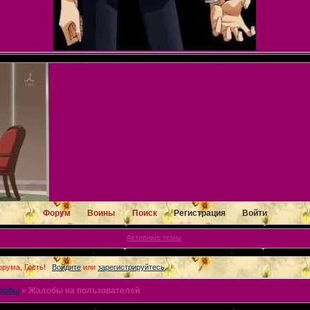
Форум
Воины
Поиск
Регистрация
Войти
Активные темы
рума, Гость!
Войдите
или
зарегистрируйтесь
.
лобы
»
Жалобы на пользователей