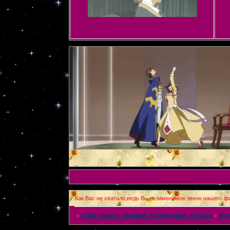
Как Вас не хватало,ведь Вы незаменимое звено нашего фо
»
Code Geass - великое похождение Лелуша
»
Жа