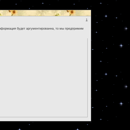
1
 информация будет аргументированна, то мы предпримим