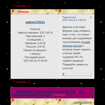
Страница:
1
Конкурс
1
Поделиться
2017-04-15 17:32:01
andrey170513
Дорогие участники
Новичок
форума, рад сообщить
Зарегистрирован
: 2017-04-15
вам, о том, что открыт
Приглашений:
0
конкурс для художников
Сообщений:
1
под названием
лучшие
Уважение:
[+0/-0]
картины россии
в
Позитив:
[+0/-0]
котором может принять
Провел на форуме:
участие любой
1 минуту
художник РФ. Не
Последний визит:
2017-04-15 17:32:04
теряйте времени!
Подавайте заявки на
участие!
0
Страница:
1
»
Code Geass - великое похождение Лелуша
»
На
художественную тематику
»
Конкурс
создать форум