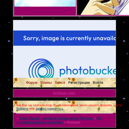
Форум
Воины
Поиск
Регистрация
Войти
Активные темы
Как Вас не хватало,ведь Вы незаменимое звено нашего форума, Гость!
Войдите
или
зарегистрируйтесь
.
»
Code Geass - великое похождение Лелуша
»
На
художественную тематику
»
Конкурс