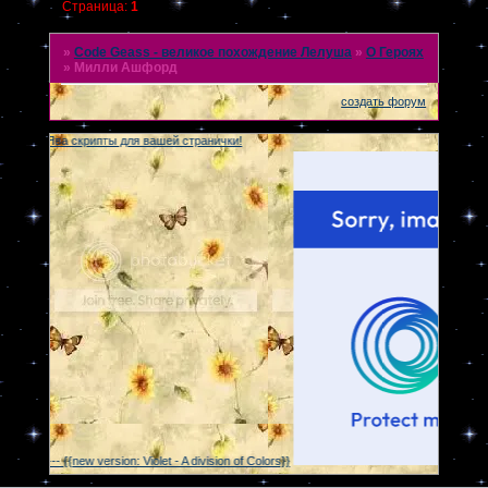
Страница:
1
»
Code Geass - великое похождение Лелуша
»
О Героях
»
Милли Ашфорд
создать форум