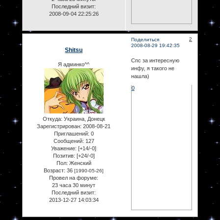
Последний визит:
2008-09-04 22:25:26
2
Поделиться
2008-08-29 19:42:35
Shitsu
Спс за интересную
Я админко^^
инфу, я такого не
нашла)
0
Откуда:
Украина, Донецк
Зарегистрирован
: 2008-08-21
Приглашений:
0
Сообщений:
127
Уважение:
[+14/-0]
Позитив:
[+24/-0]
Пол:
Женский
Возраст:
36
[1990-05-26]
Провел на форуме:
23 часа 30 минут
Последний визит:
2013-12-27 14:03:34