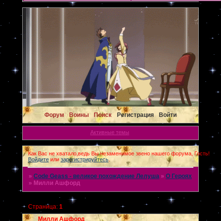
Форум
Воины
Поиск
Регистрация
Войти
Активные темы
Как Вас не хватало,ведь Вы незаменимое звено нашего форума, Гость!
Войдите
или
зарегистрируйтесь
.
»
Code Geass - великое похождение Лелуша
»
О Героях
»
Милли Ашфорд
Страница:
1
Милли Ашфорд