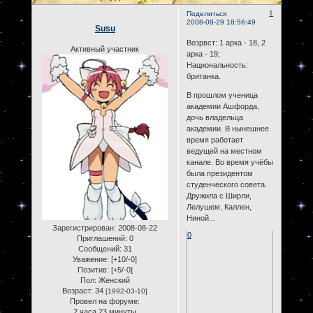
1
Поделиться
2008-08-29 18:56:49
Susu
Возрвст: 1 арка - 18, 2
Активный участник
арка - 19;
Национальность:
британка.
В прошлом ученица
академии Ашфорда,
дочь владельца
академии. В нынешнее
время работает
ведущей на местном
канале. Во время учёбы
была президентом
студенческого совета.
Дружила с Ширли,
Лелушем, Каллен,
Ниной...
Зарегистрирован
: 2008-08-22
0
Приглашений:
0
Сообщений:
31
Уважение:
[+10/-0]
Позитив:
[+5/-0]
Пол:
Женский
Возраст:
34
[1992-03-10]
Провел на форуме:
2 часа 23 минуты