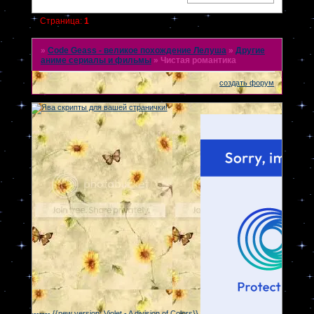
Страница:
1
»
Code Geass - великое похождение Лелуша
»
Другие
аниме сериалы и фильмы
»
Чистая романтика
создать форум