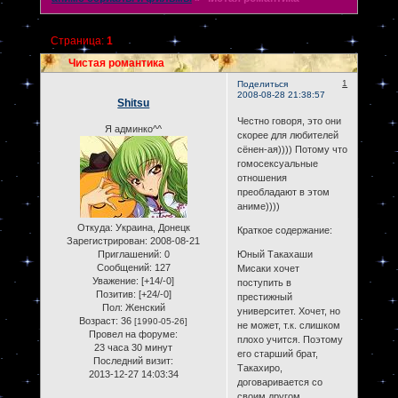
Страница:
1
Чистая романтика
1
Поделиться
2008-08-28 21:38:57
Shitsu
Честно говоря, это они
Я админко^^
скорее для любителей
сёнен-ая)))) Потому что
гомосексуальные
отношения
преобладают в этом
аниме))))
Откуда:
Украина, Донецк
Краткое содержание:
Зарегистрирован
: 2008-08-21
Приглашений:
0
Юный Такахаши
Сообщений:
127
Мисаки хочет
Уважение:
[+14/-0]
поступить в
Позитив:
[+24/-0]
престижный
Пол:
Женский
университет. Хочет, но
Возраст:
36
[1990-05-26]
не может, т.к. слишком
Провел на форуме:
плохо учится. Поэтому
23 часа 30 минут
его старший брат,
Последний визит:
Такахиро,
2013-12-27 14:03:34
договаривается со
своим другом,