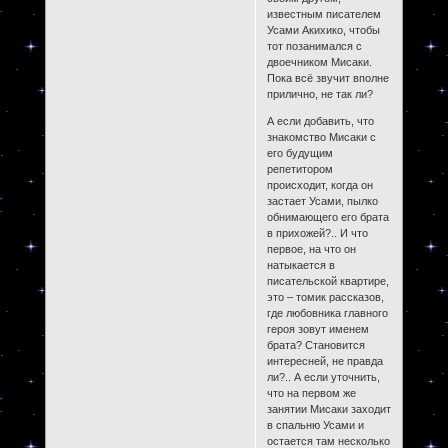
известным писателем
Усами Акихико, чтобы
тот позанимался с
двоечником Мисаки.
Пока всё звучит вполне
прилично, не так ли?
А если добавить, что
знакомство Мисаки с
его будущим
репетитором
происходит, когда он
застает Усами, пылко
обнимающего его брата
в прихожей?.. И что
первое, на что он
натыкается в
писательской квартире,
это – томик рассказов,
где любовника главного
героя зовут именем
брата? Становится
интересней, не правда
ли?.. А если уточнить,
что на первом же
занятии Мисаки заходит
в спальню Усами и
остается там несколько