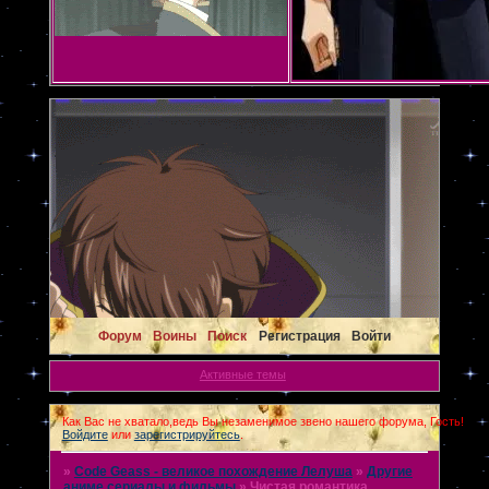
Форум
Воины
Поиск
Регистрация
Войти
Активные темы
Как Вас не хватало,ведь Вы незаменимое звено нашего форума, Гость!
Войдите
или
зарегистрируйтесь
.
»
Code Geass - великое похождение Лелуша
»
Другие
аниме сериалы и фильмы
»
Чистая романтика