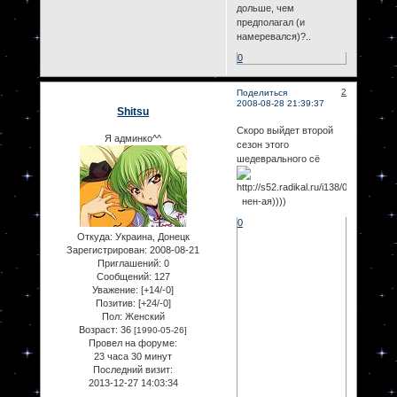
дольше, чем
предполагал (и
намеревался)?..
0
2
Поделиться
2008-08-28 21:39:37
Shitsu
Скоро выйдет второй
Я админко^^
сезон этого
шедеврального сё
нен-ая))))
0
Откуда:
Украина, Донецк
Зарегистрирован
: 2008-08-21
Приглашений:
0
Сообщений:
127
Уважение:
[+14/-0]
Позитив:
[+24/-0]
Пол:
Женский
Возраст:
36
[1990-05-26]
Провел на форуме:
23 часа 30 минут
Последний визит:
2013-12-27 14:03:34