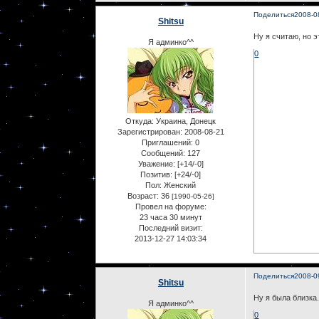
Поделиться
2008-0
Shitsu
Ну я считаю, но 
Я админко^^
0
Откуда:
Украина, Донецк
Зарегистрирован
: 2008-08-21
Приглашений:
0
Сообщений:
127
Уважение:
[+14/-0]
Позитив:
[+24/-0]
Пол:
Женский
Возраст:
36
[1990-05-26]
Провел на форуме:
23 часа 30 минут
Последний визит:
2013-12-27 14:03:34
Поделиться
2008-0
Shitsu
Ну я была близка
Я админко^^
0