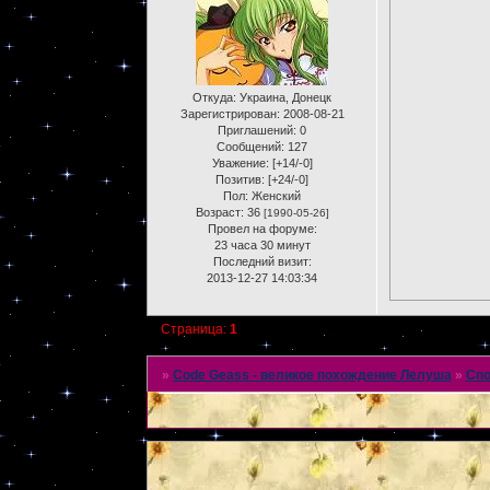
Откуда:
Украина, Донецк
Зарегистрирован
: 2008-08-21
Приглашений:
0
Сообщений:
127
Уважение:
[+14/-0]
Позитив:
[+24/-0]
Пол:
Женский
Возраст:
36
[1990-05-26]
Провел на форуме:
23 часа 30 минут
Последний визит:
2013-12-27 14:03:34
Страница:
1
»
Code Geass - великое похождение Лелуша
»
Спо