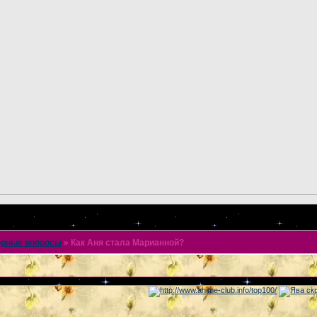
рные вопросы
»
Как Аня стала Марианной?