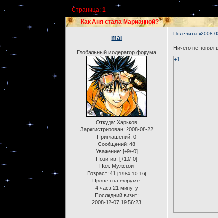
Страница:
1
Как Аня стала Марианной?
Поделиться
2008-0
mai
Ничего не понял в
Глобальный модератор форума
+1
Откуда:
Харьков
Зарегистрирован
: 2008-08-22
Приглашений:
0
Сообщений:
48
Уважение:
[+9/-0]
Позитив:
[+10/-0]
Пол:
Мужской
Возраст:
41
[1984-10-16]
Провел на форуме:
4 часа 21 минуту
Последний визит:
2008-12-07 19:56:23