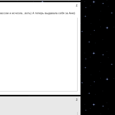
2
иассом и исчезла...воть) А теперь выдавала себя за Аню)
3