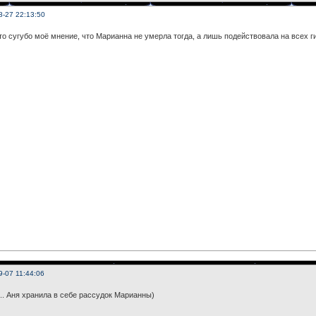
8-27 22:13:50
это сугубо моё мнение, что Марианна не умерла тогда, а лишь подействовала на всех г
9-07 11:44:06
... Аня хранила в себе рассудок Марианны)