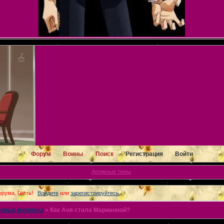
Форум
Воины
Поиск
Регистрация
Войти
Активные темы
рума, Гость!
Войдите
или
зарегистрируйтесь
.
рные вопросы
»
Как Аня стала Марианной?