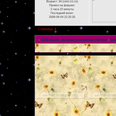
Возраст:
34
[1992-03-10]
Провел на форуме:
2 часа 23 минуты
Последний визит:
2008-09-04 22:25:26
Страница:
1
»
Code Geass - великое похождение Лелуша
»
Дру