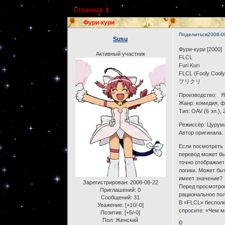
Страница:
1
Фури-кури
Поделиться
2008-0
Susu
Фури-кури [2000]
Активный участник
FLCL
Furi Kuri
FLCL (Fooly Cooly
フリクリ
Производство: Я
Жанр: комедия, ф
Тип: OAV (6 эп.), 
Режиссёр: Цурум
Автор оригинала:
Если посмотреть 
перевод может бы
точно отображает
логики. Может бы
имеет значение?
Зарегистрирован
: 2008-08-22
Перед просмотром
Приглашений:
0
рациональное пол
Сообщений:
31
В «FLCL» бесполе
Уважение:
[+10/-0]
спросите: «Чем м
Позитив:
[+5/-0]
Пол:
Женский
0