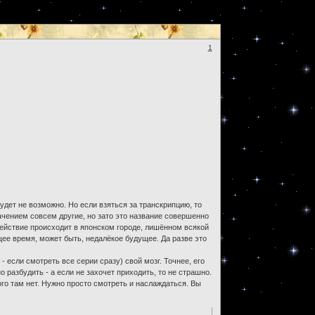
1
удет не возможно. Но если взяться за транскрипцию, то
ачением совсем другие, но зато это название совершенно
Действие происходит в японском городе, лишённом всякой
щее время, может быть, недалёкое будущее. Да разве это
 если смотреть все серии сразу) свой мозг. Точнее, его
разбудить - а если не захочет приходить, то не страшно.
го там нет. Нужно просто смотреть и наслаждаться. Вы