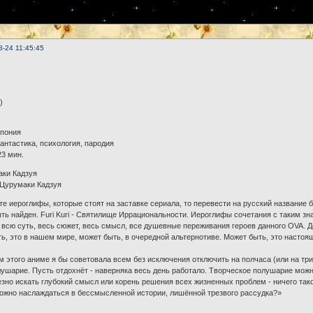
8-24 11:45:45
)
пония
антастика, психология, пародия
23 мин.
аки Кадзуя
 Цурумаки Кадзуя
те иероглифы, которые стоят на заставке сериала, то перевести на русский название б
ть найден. Furi Kuri - Святилище Иррациональности. Иероглифы сочетания с таким зн
 всю суть, весь сюжет, весь смысл, все душевные переживания героев данного OVA. 
ть, это в нашем мире, может быть, в очередной альтернотиве. Может быть, это настоя
 этого аниме я бы советовала всем без исключения отключить на полчаса (или на три -
ушарие. Пусть отдохнёт - наверняка весь день работало. Творческое полушарие можно 
зно искать глубокий смысл или корень решения всех жизненных проблем - ничего тако
ожно наслаждаться в бессмысленной истории, лишённой трезвого рассудка?»