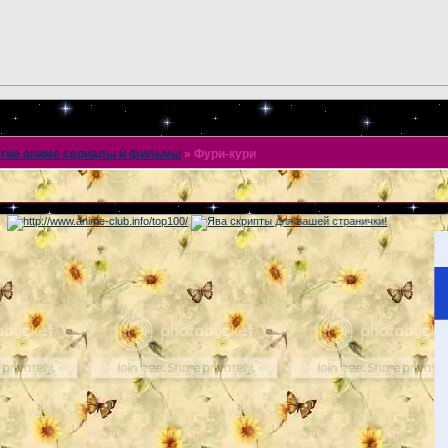
гие аниме сериалы и фильмы
»
Фури-кури