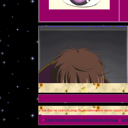
Как Вас не хватало,ведь Вы незаменимое звено нашего фо
»
Code Geass - великое похождение Лелуша
»
Дру