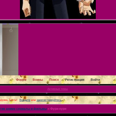
Форум
Воины
Поиск
Регистрация
Войти
Активные темы
рума, Гость!
Войдите
или
зарегистрируйтесь
.
гие аниме сериалы и фильмы
»
Фури-кури