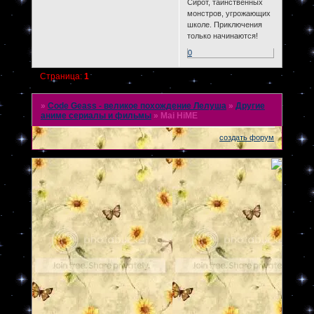
Сирот, таинственных
монстров, угрожающих
школе. Приключения
только начинаются!
0
Страница:
1
»
Code Geass - великое похождение Лелуша
»
Другие
аниме сериалы и фильмы
»
Mai HiME
создать форум