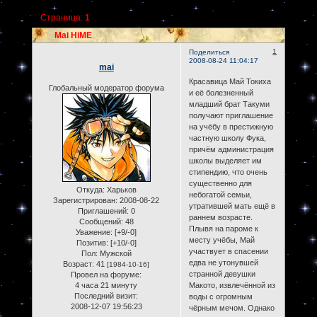
Страница:
1
Mai HiME
1
Поделиться
2008-08-24 11:04:17
mai
Красавица Май Токиха
Глобальный модератор форума
и её болезненный
младший брат Такуми
получают приглашение
на учёбу в престижную
частную школу Фука,
причём администрация
школы выделяет им
стипендию, что очень
существенно для
Откуда:
Харьков
небогатой семьи,
Зарегистрирован
: 2008-08-22
утратившей мать ещё в
Приглашений:
0
раннем возрасте.
Сообщений:
48
Плывя на пароме к
Уважение:
[+9/-0]
месту учёбы, Май
Позитив:
[+10/-0]
участвует в спасении
Пол:
Мужской
едва не утонувшей
Возраст:
41
[1984-10-16]
странной девушки
Провел на форуме:
4 часа 21 минуту
Макото, извлечённой из
Последний визит:
воды с огромным
2008-12-07 19:56:23
чёрным мечом. Однако