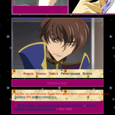
Форум
Воины
Поиск
Регистрация
Войти
Активные темы
Как Вас не хватало,ведь Вы незаменимое звено нашего форума, Гость!
Войдите
или
зарегистрируйтесь
.
»
Code Geass - великое похождение Лелуша
»
Другие
аниме сериалы и фильмы
»
Mai HiME