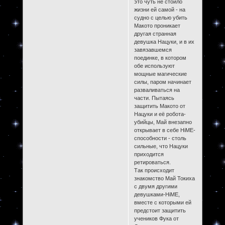
это чуть не стоило
жизни ей самой - на
судно с целью убить
Макото проникает
другая странная
девушка Нацуки, и в их
завязавшемся
поединке, в котором
обе используют
мощные магические
силы, паром начинает
разваливаться на
части. Пытаясь
защитить Макото от
Нацуки и её робота-
убийцы, Май внезапно
открывает в себе HiME-
способности - столь
сильные, что Нацуки
приходится
ретироваться.
Так происходит
знакомство Май Токиха
с двумя другими
девушками-HiME,
вместе с которыми ей
предстоит защитить
учеников Фука от