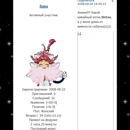
4
Поделиться
2008-08-29 18:35:23
Susu
Анюня!!!! Какой
Активный участник
кавайный котик,
Shitsu
,
а у меня дома из
живности собачка))))))
+1
Зарегистрирован
: 2008-08-22
Приглашений:
0
Сообщений:
31
Уважение:
[+10/-0]
Позитив:
[+5/-0]
Пол:
Женский
Возраст:
34
[1992-03-10]
Провел на форуме:
2 часа 23 минуты
Последний визит: