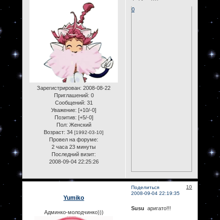
0
Зарегистрирован
: 2008-08-22
Приглашений:
0
Сообщений:
31
Уважение:
[+10/-0]
Позитив:
[+5/-0]
Пол:
Женский
Возраст:
34
[1992-03-10]
Провел на форуме:
2 часа 23 минуты
Последний визит:
2008-09-04 22:25:26
10
Поделиться
2008-09-04 22:19:35
Yumiko
Susu
аригато!!!
Админко-молодчинко)))