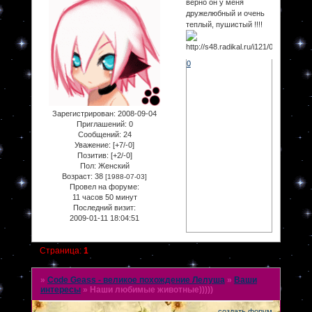
верно он у меня
дружелюбный и очень
теплый, пушистый !!!!
0
Зарегистрирован
: 2008-09-04
Приглашений:
0
Сообщений:
24
Уважение:
[+7/-0]
Позитив:
[+2/-0]
Пол:
Женский
Возраст:
38
[1988-07-03]
Провел на форуме:
11 часов 50 минут
Последний визит:
2009-01-11 18:04:51
Страница:
1
»
Code Geass - великое похождение Лелуша
»
Ваши
интересы
»
Наши любимые животные)))))
создать форум