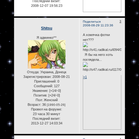
Последний визит:
2008-12-07 19:56:23
3
Поделиться
2008-08-29 11:23:36
Shitsu
А хомячка фотки
Я админко^^
нет???
Я бы на него хоть
поглядела...
Откуда:
Украина, Донецк
Зарегистрирован
: 2008-08-21
+1
Приглашений:
0
Сообщений:
127
Уважение:
[+14/-0]
Позитив:
[+24/-0]
Пол:
Женский
Возраст:
36
[1990-05-26]
Провел на форуме:
23 часа 30 минут
Последний визит:
2013-12-27 14:03:34