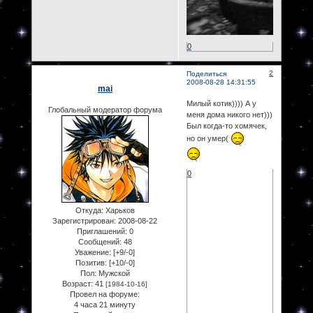
0
2
Поделиться
2008-08-28 14:31:55
mai
Милый котик)))) А у
Глобальный модератор форума
меня дома никого нет)))
Был когда-то хомячек,
но он умер(
0
Откуда:
Харьков
Зарегистрирован
: 2008-08-22
Приглашений:
0
Сообщений:
48
Уважение:
[+9/-0]
Позитив:
[+10/-0]
Пол:
Мужской
Возраст:
41
[1984-10-16]
Провел на форуме:
4 часа 21 минуту