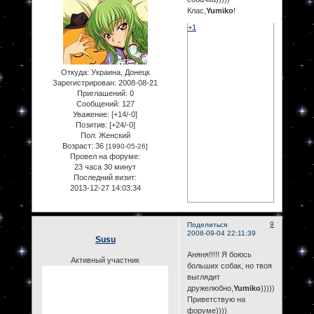
Клас,
Yumiko
!
+1
Откуда:
Украина, Донецк
Зарегистрирован
: 2008-08-21
Приглашений:
0
Сообщений:
127
Уважение:
[+14/-0]
Позитив:
[+24/-0]
Пол:
Женский
Возраст:
36
[1990-05-26]
Провел на форуме:
23 часа 30 минут
Последний визит:
2013-12-27 14:03:34
9
Поделиться
2008-09-04 22:11:39
Susu
Аняня!!!!! Я боюсь
Активный участник
больших собак, но твоя
выглядит
дружелюбно,
Yumiko
)))))
Приветствую на
форуме))))