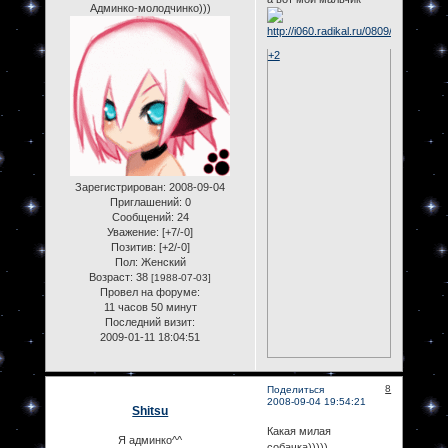
Админко-молодчинко)))
+2
Зарегистрирован
: 2008-09-04
Приглашений:
0
Сообщений:
24
Уважение:
[+7/-0]
Позитив:
[+2/-0]
Пол:
Женский
Возраст:
38
[1988-07-03]
Провел на форуме:
11 часов 50 минут
Последний визит:
2009-01-11 18:04:51
8
Поделиться
2008-09-04 19:54:21
Shitsu
Какая милая
Я админко^^
собачка)))))