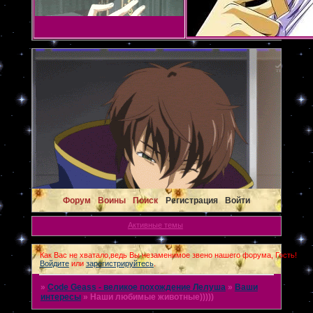
Форум
Воины
Поиск
Регистрация
Войти
Активные темы
Как Вас не хватало,ведь Вы незаменимое звено нашего форума, Гость!
Войдите
или
зарегистрируйтесь
.
»
Code Geass - великое похождение Лелуша
»
Ваши
интересы
»
Наши любимые животные)))))