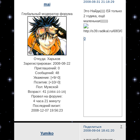
2008-08-31 21:18:29
mai
Это Найда)))) Ей только
Глобальный модератор форума
2 годика, ещё
маленькая))))))
0
Откуда:
Харьков
Зарегистрирован
: 2008-08-22
Приглашений:
0
Сообщений:
48
Уважение:
[+9/-0]
Позитив:
[+10/-0]
Пол:
Мужской
Возраст:
41
[1984-10-16]
Провел на форуме:
4 часа 21 минуту
Последний визит:
2008-12-07 19:56:23
7
Поделиться
2008-09-04 18:41:20
Yumiko
а вот мой мальчик -