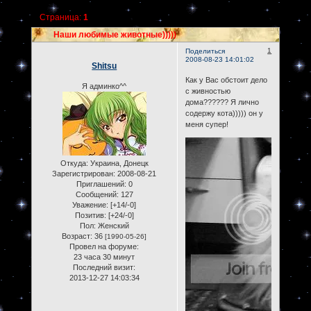
Страница:
1
Наши любимые животные)))))
1
Поделиться
2008-08-23 14:01:02
Shitsu
Как у Вас обстоит дело
Я админко^^
с живностью
дома?????? Я лично
содержу кота))))) он у
меня супер!
Откуда:
Украина, Донецк
Зарегистрирован
: 2008-08-21
Приглашений:
0
Сообщений:
127
Уважение:
[+14/-0]
Позитив:
[+24/-0]
Пол:
Женский
Возраст:
36
[1990-05-26]
Провел на форуме:
23 часа 30 минут
Последний визит:
2013-12-27 14:03:34