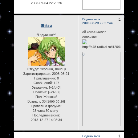
2008-09-04 22:25:26
5
Поделиться
2008-08-29 22:27:44
Shitsu
ой какая милая
Я админко^^
собачка!!!!!!
0
Откуда:
Украина, Донецк
Зарегистрирован
: 2008-08-21
Приглашений:
0
Сообщений:
127
Уважение:
[+14/-0]
Позитив:
[+24/-0]
Пол:
Женский
Возраст:
36
[1990-05-26]
Провел на форуме:
23 часа 30 минут
Последний визит:
2013-12-27 14:03:34
6
Поделиться