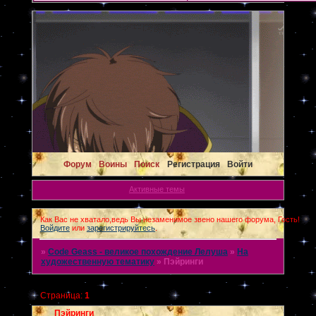
Форум
Воины
Поиск
Регистрация
Войти
Активные темы
Как Вас не хватало,ведь Вы незаменимое звено нашего форума, Гость!
Войдите
или
зарегистрируйтесь
.
»
Code Geass - великое похождение Лелуша
»
На
художественную тематику
»
Пэйринги
Страница:
1
Пэйринги