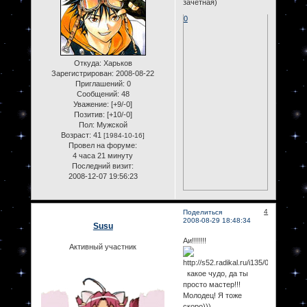
зачетная)
0
Откуда:
Харьков
Зарегистрирован
: 2008-08-22
Приглашений:
0
Сообщений:
48
Уважение:
[+9/-0]
Позитив:
[+10/-0]
Пол:
Мужской
Возраст:
41
[1984-10-16]
Провел на форуме:
4 часа 21 минуту
Последний визит:
2008-12-07 19:56:23
4
Поделиться
2008-08-29 18:48:34
Susu
Аи!!!!!!!
Активный участник
какое чудо, да ты
просто мастер!!!
Молодец! Я тоже
скоро)))