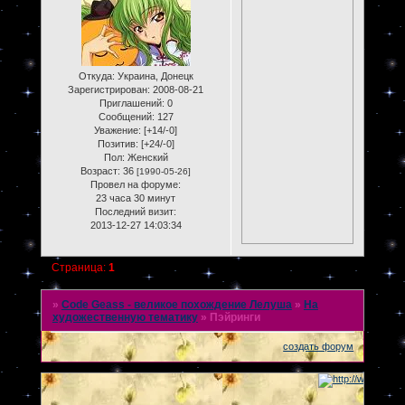
Откуда:
Украина, Донецк
Зарегистрирован
: 2008-08-21
Приглашений:
0
Сообщений:
127
Уважение:
[+14/-0]
Позитив:
[+24/-0]
Пол:
Женский
Возраст:
36
[1990-05-26]
Провел на форуме:
23 часа 30 минут
Последний визит:
2013-12-27 14:03:34
Страница:
1
»
Code Geass - великое похождение Лелуша
»
На
художественную тематику
»
Пэйринги
создать форум