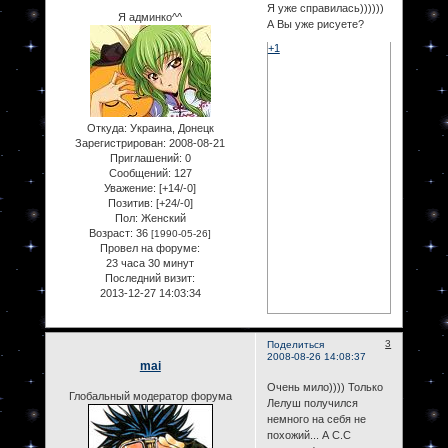
Я уже справилась))))))
Я админко^^
А Вы уже рисуете?
+1
Откуда:
Украина, Донецк
Зарегистрирован
: 2008-08-21
Приглашений:
0
Сообщений:
127
Уважение:
[+14/-0]
Позитив:
[+24/-0]
Пол:
Женский
Возраст:
36
[1990-05-26]
Провел на форуме:
23 часа 30 минут
Последний визит:
2013-12-27 14:03:34
3
Поделиться
2008-08-26 14:08:37
mai
Очень мило)))) Только
Глобальный модератор форума
Лелуш получился
немного на себя не
похожий... А С.С