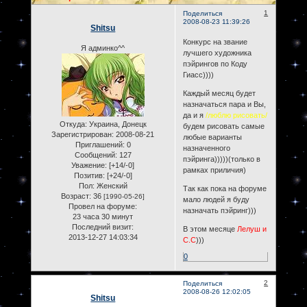
1
Поделиться
2008-08-23 11:39:26
Shitsu
Конкурс на звание
Я админко^^
лучшего художника
пэйрингов по Коду
Гиасс))))
Каждый месяц будет
назначаться пара и Вы,
да и я
/люблю рисовать/
Откуда:
Украина, Донецк
будем рисовать самые
Зарегистрирован
: 2008-08-21
любые варианты
Приглашений:
0
назначенного
Сообщений:
127
пэйринга)))))(только в
Уважение:
[+14/-0]
рамках приличия)
Позитив:
[+24/-0]
Пол:
Женский
Так как пока на форуме
Возраст:
36
[1990-05-26]
мало людей я буду
Провел на форуме:
назначать пэйринг)))
23 часа 30 минут
Последний визит:
В этом месяце
Лелуш и
2013-12-27 14:03:34
С.С
)))
0
2
Поделиться
2008-08-26 12:02:05
Shitsu