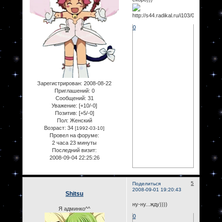
0
Зарегистрирован
: 2008-08-22
Приглашений:
0
Сообщений:
31
Уважение:
[+10/-0]
Позитив:
[+5/-0]
Пол:
Женский
Возраст:
34
[1992-03-10]
Провел на форуме:
2 часа 23 минуты
Последний визит:
2008-09-04 22:25:26
5
Поделиться
2008-09-01 19:20:43
Shitsu
ну-ну...жду))))
Я админко^^
0