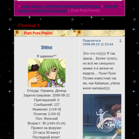
»
Code Geass - великое похождение Лелуша
»
Другие
аниме сериалы и фильмы
»
Puni Puni Poemi
Страница:
1
Puni Puni Poemi
1
Поделиться
2008-08-23 11:23:44
Shitsu
Это что-то))))) Я так
Я админко^^
орала... Более тупого,
но всё же смешного
аниме я в жизни не
видела.... Пуни Пуни
Поэми известная так
же, как Кабаяши, убила
меня наповал))))
Откуда:
Украина, Донецк
Зарегистрирован
: 2008-08-21
Приглашений:
0
Сообщений:
127
Уважение:
[+14/-0]
Позитив:
[+24/-0]
Пол:
Женский
Возраст:
36
[1990-05-26]
Провел на форуме:
23 часа 30 минут
Последний визит: