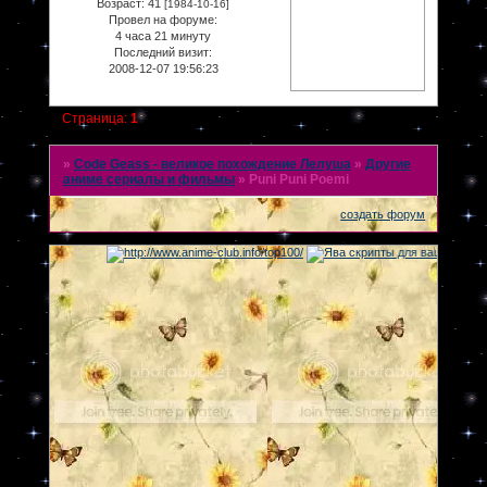
Возраст:
41
[1984-10-16]
Провел на форуме:
4 часа 21 минуту
Последний визит:
2008-12-07 19:56:23
Страница:
1
»
Code Geass - великое похождение Лелуша
»
Другие
аниме сериалы и фильмы
»
Puni Puni Poemi
создать форум