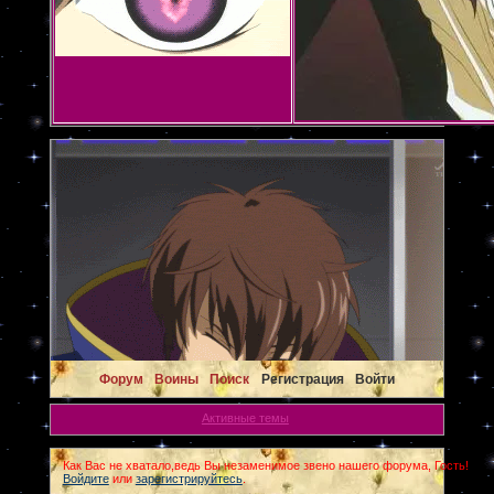
Форум
Воины
Поиск
Регистрация
Войти
Активные темы
Как Вас не хватало,ведь Вы незаменимое звено нашего форума, Гость!
Войдите
или
зарегистрируйтесь
.