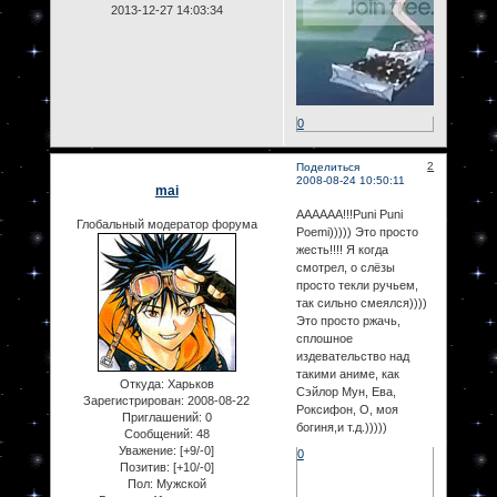
2013-12-27 14:03:34
0
2
Поделиться
2008-08-24 10:50:11
mai
АААААА!!!Puni Puni
Глобальный модератор форума
Poemi))))) Это просто
жесть!!!! Я когда
смотрел, о слёзы
просто текли ручьем,
так сильно смеялся))))
Это просто ржачь,
сплошное
издевательство над
такими аниме, как
Откуда:
Харьков
Сэйлор Мун, Ева,
Зарегистрирован
: 2008-08-22
Роксифон, О, моя
Приглашений:
0
богиня,и т.д.)))))
Сообщений:
48
Уважение:
[+9/-0]
0
Позитив:
[+10/-0]
Пол:
Мужской