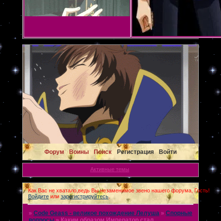
Форум
Воины
Поиск
Регистрация
Войти
Активные темы
Как Вас не хватало,ведь Вы незаменимое звено нашего форума, Гость!
Войдите
или
зарегистрируйтесь
.
»
Code Geass - великое похождение Лелуша
»
Спорные
вопросы
»
Каким образом Император стал