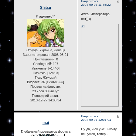
3
Поделиться
2008-09-07 11:45:22
Shitsu
Ахха, Императора
Я админко^^
нет))))
+1
Откуда:
Украина, Донецк
Зарегистрирован
: 2008-08-21
Приглашений:
0
Сообщений:
127
Уважение:
[+14/-0]
Позитив:
[+24/-0]
Пол:
Женский
Возраст:
36
[1990-05-26]
Провел на форуме:
23 часа 30 минут
Последний визит:
2013-12-27 14:03:34
4
Поделиться
2008-09-07 12:01:04
mai
Ну да, и он уже никому
Глобальный модератор форума
не нужен, теперь