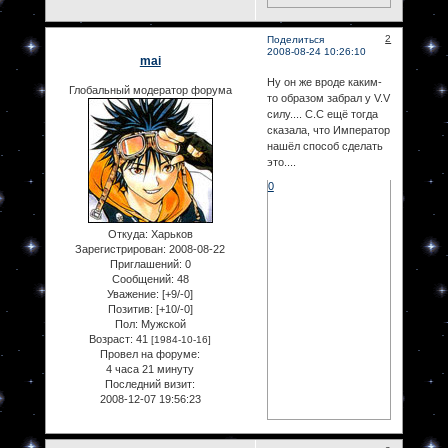
2
Поделиться
2008-08-24 10:26:10
mai
Ну он же вроде каким-
Глобальный модератор форума
то образом забрал у V.V
силу.... С.С ещё тогда
сказала, что Император
нашёл способ сделать
это....
0
Откуда:
Харьков
Зарегистрирован
: 2008-08-22
Приглашений:
0
Сообщений:
48
Уважение:
[+9/-0]
Позитив:
[+10/-0]
Пол:
Мужской
Возраст:
41
[1984-10-16]
Провел на форуме:
4 часа 21 минуту
Последний визит:
2008-12-07 19:56:23