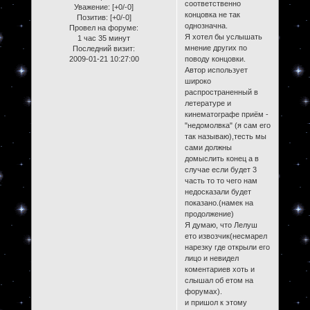
соответственно
Уважение:
[+0/-0]
концовка не так
Позитив:
[+0/-0]
однозначна.
Провел на форуме:
Я хотел бы услышать
1 час 35 минут
мнение других по
Последний визит:
2009-01-21 10:27:00
поводу концовки.
Автор использует
широко
распространенный в
летературе и
кинематографе приём -
"недомолвка" (я сам его
так называю),тесть мы
сами должны
домыслить конец а в
случае если будет 3
часть то то чего нам
недосказали будет
показано.(намек на
продолжение)
Я думаю, что Лелуш
ето извозчик(несмарел
нарезку где открыли его
лицо и невидел
коментариев хоть и
слышал об етом на
форумах).
и пришол к этому