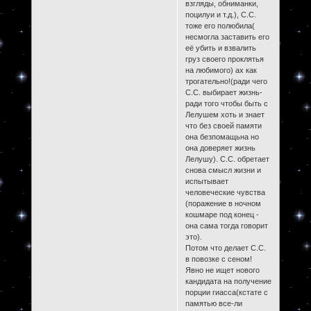
взгляды, обниманки,
поцилуи и т.д.), С.С.
тоже его полюбила(
несмогла заставить его
её убить и взвалить
груз своего проклятья
на любимого) ах как
трогательно!(ради чего
С.С. выбирает жизнь-
ради того чтобы быть с
Лелушем хоть и знает
что без своей памяти
она безпомащьна но
она доверяет жизнь
Лелушу). С.С. обретает
снова смысл жизни и
испытывает
человеческие чувства
(поражение в ночном
кошмаре под конец -
она сама тогда говорит
это).
Потом что делает С.С.
в повозке с сеном!
Явно не ищет нового
кандидата на получение
порции гиасса(кстате с
памятью все-ли