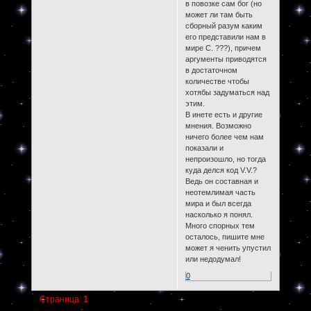
в повозке сам бог (но
может ли там быть
сборный разум каким
его представили нам в
мире С. ???), причем
аргументы приводятся
в достаточном
количестве чтобы
хотябы задуматься над
этим.
В инете есть и другие
мнения. Возможно
ничего более чем нам
показали и
непроизошло, но тогда
куда делся код V.V.?
Ведь он составная и
неотемлимая часть
мира и был всегда
насколько я понял.
Много спорных тем
осталось, пишите мне
может я ченить упустил
или недодумал!
0
Страница:
1