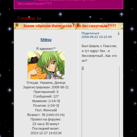
бессмертным????
Страница:
1
Каким образом Император стал бессмертным????
1
Поделиться
2008-08-22 23:22:00
Shitsu
Был Шарль с Гиассом,
Я админко^^
а тут вдруг бах...и
бессмертный...Как это
он?
0
Откуда:
Украина, Донецк
Зарегистрирован
: 2008-08-21
Приглашений:
0
Сообщений:
127
Уважение:
[+14/-0]
Позитив:
[+24/-0]
Пол:
Женский
Возраст:
36
[1990-05-26]
Провел на форуме:
23 часа 30 минут
Последний визит:
2013-12-27 14:03:34