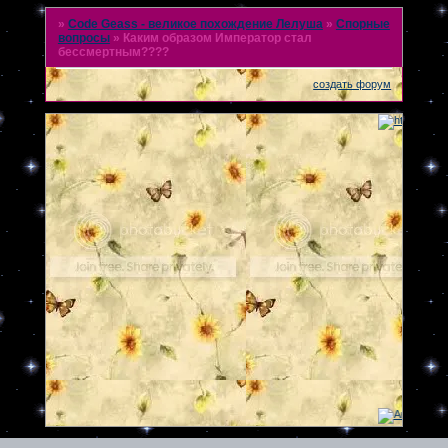
»
Code Geass - великое похождение Лелуша
»
Спорные
вопросы
»
Каким образом Император стал
бессмертным????
создать форум