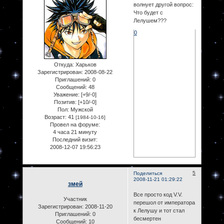
волнует другой вопрос:
Что будет с
Лелушем???
0
Откуда:
Харьков
Зарегистрирован
: 2008-08-22
Приглашений:
0
Сообщений:
48
Уважение:
[+9/-0]
Позитив:
[+10/-0]
Пол:
Мужской
Возраст:
41
[1984-10-16]
Провел на форуме:
4 часа 21 минуту
Последний визит:
2008-12-07 19:56:23
5
Поделиться
2008-11-21 01:29:22
змей
Все просто код V.V.
Участник
перешол от императора
Зарегистрирован
: 2008-11-20
к Лелушу и тот стал
Приглашений:
0
бесмертен
Сообщений:
10