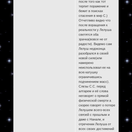
после того как тот
терпит поражение и
бежит в поисках
спасения в мир С.)
Отчетливо видно что
после воращения к
реальности у Лелуша
светятся оба
зрачка(вовсе не от
радости). Видемо сам
Лелуш недоконца
разобрался в своей
новой силе(или
намерено
неиспользовал ее на
всю катушку
ограничившись
подчинением масс).
Слезы С.С. перед
алтарем и её слова
неговорят о прямой
физической смерти а
скорее говорят о потере
Лелушем всего-всех
связей с прошлым и
даже с Нанали, и
отречении Лелуша от
всех своих достижений