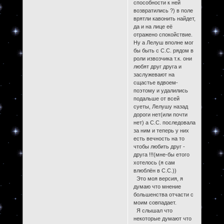
способности к ней
возвратились ?) в поле
врятли кавонить найдет,
да и на лице её
отражено спокойствие.
Ну а Лелуш вполне мог
бы быть с С.С. рядом в
роли извозчика т.к. они
любят друг друга и
заслужевают на
cщастье вдвоем-
поэтому и удалились
подальше от всей
суеты, Лелушу назад
дороги нет(или почти
нет) а С.С. последовала
за ним и теперь у них
есть вечность на то
чтобы любить друг -
друга !!!(мне-бы етого
хотелось (я сам
влюблён в С.С.))
Это моя версия, я
думаю что мнение
большенства отчасти с
моим совпадает.
Я слышал что
некоторые думают что