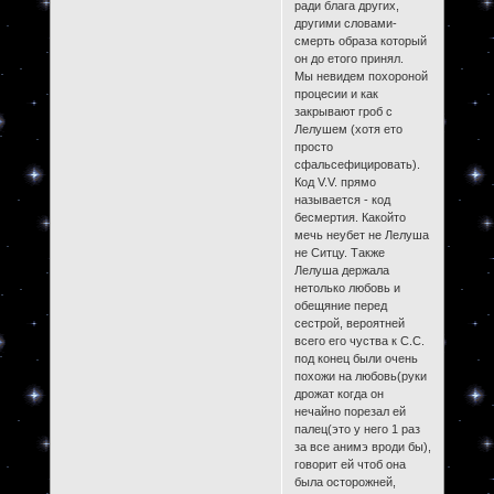
ради блага других,
другими словами-
смерть образа который
он до етого принял.
Мы невидем похороной
процесии и как
закрывают гроб с
Лелушем (хотя ето
просто
сфальсефицировать).
Код V.V. прямо
называется - код
бесмертия. Какойто
мечь неубет не Лелуша
не Ситцу. Также
Лелуша держала
нетолько любовь и
обещяние перед
сестрой, вероятней
всего его чуства к С.С.
под конец были очень
похожи на любовь(руки
дрожат когда он
нечайно порезал ей
палец(это у него 1 раз
за все анимэ вроди бы),
говорит ей чтоб она
была осторожней,