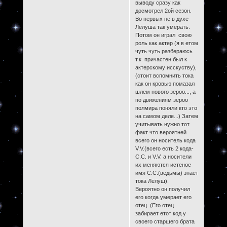
выводу сразу как
досмотрел 2ой сезон.
Во первых не в духе
Лелуша так умерать.
Потом он играл свою
роль как актер (я в етом
чуть чуть разбераюсь
т.к. причастен был к
актерскому исскуству),
(стоит вспомнить тока
как он кровью помазал
шлем нового зероо..., а
по движениям зероо
полмира поняли кто это
на самом деле...) Затем
учитывать нужно тот
факт что вероятней
всего он носитель кода
V.V.(всего есть 2 кода-
С.С. и V.V. а носители
их меняются истеное
имя С.С.(ведьмы) знает
тока Лелуш).
Вероятно он получил
его когда умерает его
отец. (Его отец
забирает етот код у
своего старшего брата