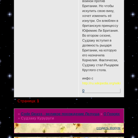
войной против
Британии. Но чтобы
искупить свою вину,
хочет изменить её
изнутри. Он влюблен в
британскую принцессу
Юфемию Ли Британия.
Во втором сезоне,
Судзаку вступил в
должность рыцаря
Британии, на которую
его назначила
Корнелия. Фактически,
Судзаку стал Рыцарем
Круглого стола.
инфо с
http://ru.wikipedia.org/wiki/Code_Ge
0
Страница:
1
»
Code Geass - великое похождение Лелуша
»
О Героях
»
Судзаку Куруруги
создать форум