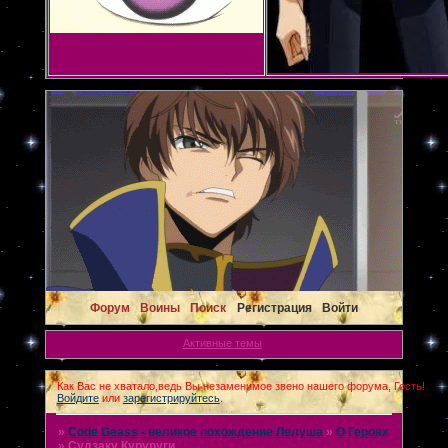
Форум
Воины
Поиск
Регистрация
Войти
Активные темы
Как Вас не хватало,ведь Вы незаменимое звено нашего форума, Гость!
Войдите
или
зарегистрируйтесь
.
»
Code Geass - великое похождение Лелуша
»
О Героях
»
Судзаку Куруруги