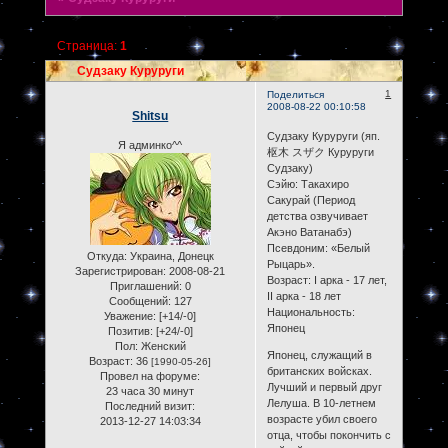
Страница:
1
Судзаку Куруруги
1
Поделиться
2008-08-22 00:10:58
Shitsu
Судзаку Куруруги (яп.
Я админко^^
枢木 スザク Куруруги
Судзаку)
Сэйю: Такахиро
Сакурай (Период
детства озвучивает
Акэно Ватанабэ)
Псевдоним: «Белый
Откуда:
Украина, Донецк
Рыцарь».
Зарегистрирован
: 2008-08-21
Возраст: I арка - 17 лет,
Приглашений:
0
II арка - 18 лет
Сообщений:
127
Национальность:
Уважение:
[+14/-0]
Японец
Позитив:
[+24/-0]
Пол:
Женский
Японец, служащий в
Возраст:
36
[1990-05-26]
британских войсках.
Провел на форуме:
Лучший и первый друг
23 часа 30 минут
Лелуша. В 10-летнем
Последний визит:
возрасте убил своего
2013-12-27 14:03:34
отца, чтобы покончить с