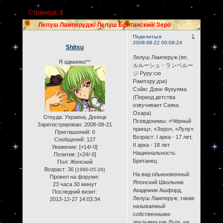
Страница:
1
Лелуш Ламперудж/ Лелуш Британский/ Зеро
1
Поделиться
2008-08-22 00:09:24
Shitsu
Лелуш Ламперуж (яп.
Я админко^^
ルルーシュ・ランペルー
ジ Руру:сю
Рампэру:дзи)
Сэйю: Дзюн Фукуяма
(Период детства
озвучивает Саяка
Охара)
Откуда:
Украина, Донецк
Псевдонимы: «Чёрный
Зарегистрирован
: 2008-08-21
принц», «Зеро», «Лулу»
Приглашений:
0
Возраст: I арка - 17 лет,
Сообщений:
127
II арка - 18 лет
Уважение:
[+14/-0]
Национальность:
Позитив:
[+24/-0]
Британец
Пол:
Женский
Возраст:
36
[1990-05-26]
На вид обыкновенный
Провел на форуме:
Японский Школьник
23 часа 30 минут
Академии Ашфорд,
Последний визит:
Лелуш Ламперуж, также
2013-12-27 14:03:34
называемый
собственными
друзьями как Лулу, на