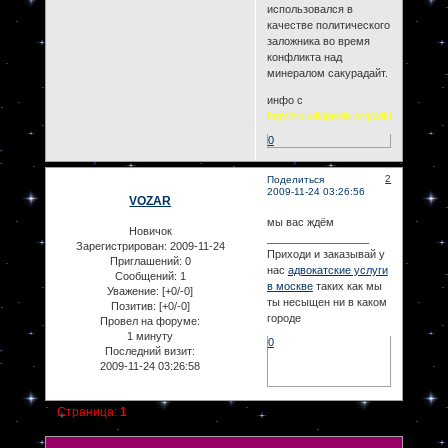
использовался в
качестве политического
заложника во время
конфликта над
минералом сакурадайт.
инфо с
http://ru.wikipedia.org/wiki/Code_Ge
0
2
Поделиться
2009-11-24 03:26:56
VOZAR
мы вас ждём
Новичок
_________________
Зарегистрирован
: 2009-11-24
Приходи и заказывай у
Приглашений:
0
нас
адвокатские услуги
Сообщений:
1
в москве
таких как мы
Уважение:
[+0/-0]
ты несыщен ни в каком
Позитив:
[+0/-0]
городе
Провел на форуме:
1 минуту
0
Последний визит:
2009-11-24 03:26:58
Страница:
1