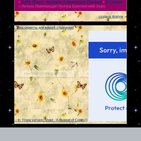
»
Code Geass - великое похождение Лелуша
»
О Героях
»
Лелуш Ламперудж/ Лелуш Британский/ Зеро
создать форум