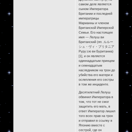
самом деле является
сыном Императора
Британии и последней
императрицы
Марианны и членом
Британской Имперской
Семьи. Его настоящее
имя — Лелуш ви
Британский (яп. ルルー
シュ・ヴィ・ブリタニア
Руру:сю ви Буританиа)
[1], и он является
одиннадцатым принцем
и семнадцатым
наследником на трон до
убийства его матери и
ослепления его сестры
в том же инциденте.
Десятилетний Лелуш
обвинил Императора в
том, что тот не смог
защитить его мать, в
ответ Император лишил
того всех прав на трон
и отправил в ссылку в
Японию вместе с
сестрой, где он