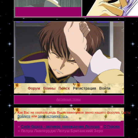
Форум
Воины
Поиск
Регистрация
Войти
Активные темы
Как Вас не хватало,ведь Вы незаменимое звено нашего форума, Гость!
Войдите
или
зарегистрируйтесь
.
»
Code Geass - великое похождение Лелуша
»
О Героях
»
Лелуш Ламперудж/ Лелуш Британский/ Зеро