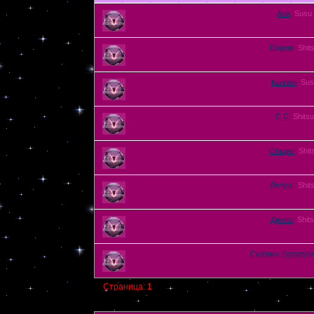
Аня
Susu
Ширли
Shit
Каллен
Sus
С.С
Shitsu
Общие
Shit
Лелуш
Shit
Джино
Shit
Судзаку Куруруги
Страница:
1