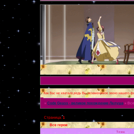
Как Вас не хватало,ведь Вы незаменимое звено нашего фо
»
Code Geass - великое похождение Лелуша
»
Все
Страница:
1
Все герои
Тема