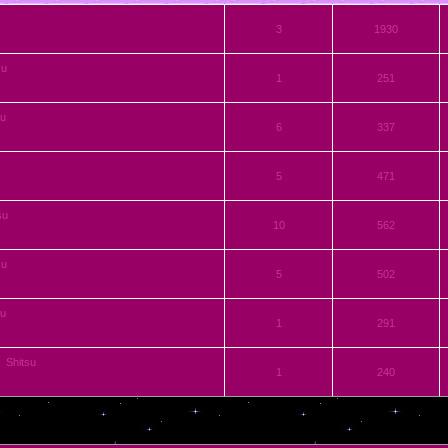
3
1930
su
1
251
u
6
337
5
471
su
10
562
su
5
502
su
1
291
Shitsu
1
240