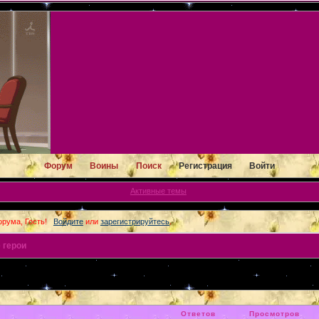
Форум
Воины
Поиск
Регистрация
Войти
Активные темы
рума, Гость!
Войдите
или
зарегистрируйтесь
.
 герои
Ответов
Просмотров