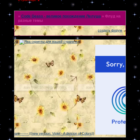
»
Code Geass - великое похождение Лелуша
»
Флуд на
разные темы
создать форум