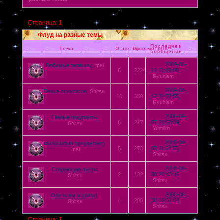
Страница:
1
Флуд на разные темы
Последнее
Тема
Ответов
Просмотров
сообщение
2009-08-
Любимые телешоу
mai
6
2224
12 11:06:00
Ryubiam
2009-08-
Темка психпатов
Shitsu
10
350
12 11:02:55
Ryubiam
2008-09-
Немые оккупанты
6
217
07 20:50:09
Shitsu
Yumiko
2008-09-
Философия процветает)
5
273
07 11:34:55
mai
Shitsu
2008-08-
Стареющие аисты
2
132
30 20:43:46
Shitsu
Shitsu
2008-08-
Обо всём и сразу)
4
200
30 19:31:04
Shitsu
Shitsu
Страница:
1