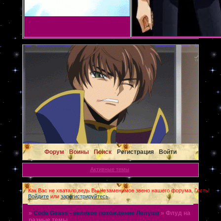
Форум
Воины
Поиск
Регистрация
Войти
Активные темы
Как Вас не хватало,ведь Вы незаменимое звено нашего форума, Гость!
Войдите
или
зарегистрируйтесь
.
»
Code Geass - великое похождение Лелуша
»
Флуд на
разные темы