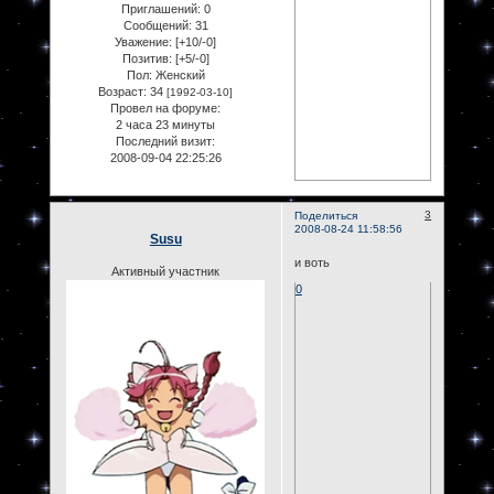
Приглашений:
0
Сообщений:
31
Уважение:
[+10/-0]
Позитив:
[+5/-0]
Пол:
Женский
Возраст:
34
[1992-03-10]
Провел на форуме:
2 часа 23 минуты
Последний визит:
2008-09-04 22:25:26
3
Поделиться
2008-08-24 11:58:56
Susu
и воть
Активный участник
0