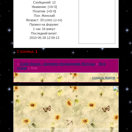
Сообщений:
12
Уважение:
[+0/-0]
Позитив:
[+0/-0]
Пол:
Женский
Возраст:
33
[1992-12-03]
Провел на форуме:
1 час 16 минут
Последний визит:
2010-05-28 12:59:13
Страница:
1
»
Code Geass - великое похождение Лелуша
»
Все
герои
»
Аня
создать форум