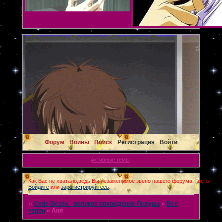
Форум
Воины
Поиск
Регистрация
Войти
Активные темы
Как Вас не хватало,ведь Вы незаменимое звено нашего форума, Гость!
Войдите
или
зарегистрируйтесь
.
»
Code Geass - великое похождение Лелуша
»
Все
герои
»
Аня